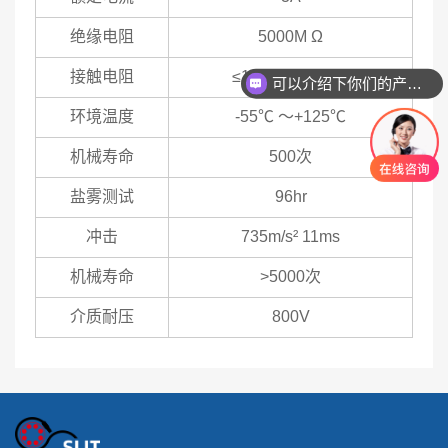
绝缘电阻
5000M Ω
接触电阻
≤10mQ 500VDC
可以介绍下你们的产品么
环境温度
-55℃ ～+125℃
机械寿命
500次
盐雾测试
96hr
冲击
735m/s² 11ms
机械寿命
>5000次
介质耐压
800V