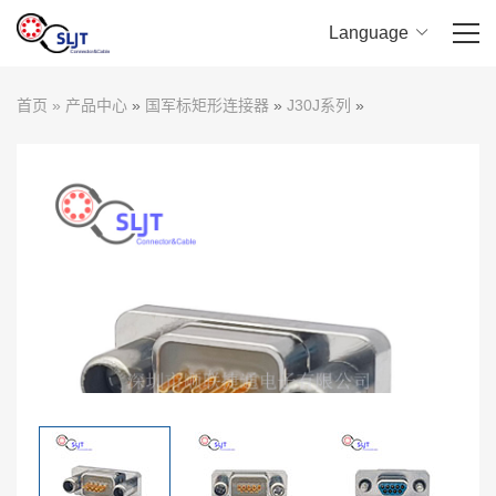
Language
首页
首页
»
产品中心
»
国军标矩形连接器
»
J30J系列
»
关于我们
产品中心
应用领域
下载中心
新闻中心
联系我们