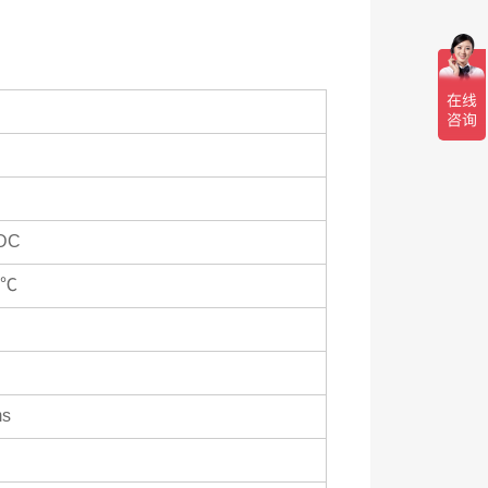
DC
5℃
ms