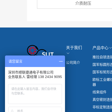
介质耐压
关于我们
产品中心
推拉自锁连
请您留言
公司简介
国军标圆形
国军标矩形
深圳市顺联捷通电子有限公司
业务联系人 雷经理 138 2434 9095
欧标工业螺
器
线束组件
真空密封连
非标定制连