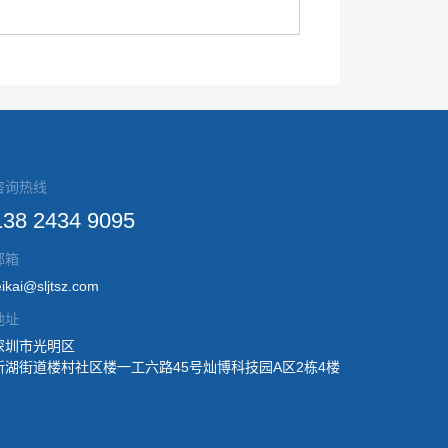
咨询热线
138 2434 9095
邮箱
eikai@sljtsz.com
地址
深圳市光明区
新湖街道楼村社区楼一工六路45号灿博科技园A区2栋4楼