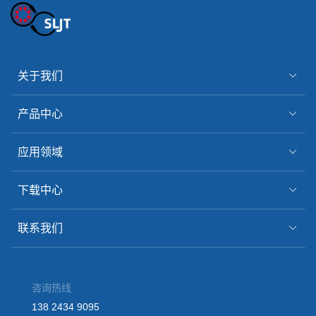
关于我们
产品中心
应用领域
下载中心
联系我们
咨询热线
138 2434 9095