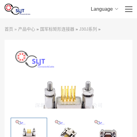
Language
首页
首页
»
产品中心
»
国军标矩形连接器
»
J30J系列
»
关于我们
产品中心
应用领域
下载中心
新闻中心
联系我们