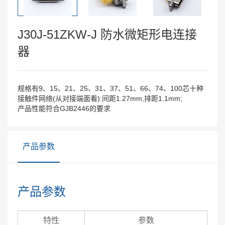
J30J-51ZKW-J 防水微矩形电连接
器
规格有9、15、21、25、31、37、51、66、74、100芯十种
接触件网络(从对接端面看):间距1.27mm,排距1.1mm;
产品性能符合GJB2446的要求
产品参数
产品参数
特性
参数