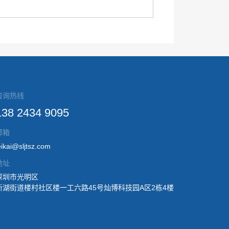
咨询热线
138 2434 9095
邮箱
eikai@sljtsz.com
地址
深圳市光明区
新湖街道楼村社区楼一工六路45号灿博科技园A区2栋4楼