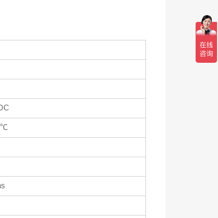
DC
5℃
ms