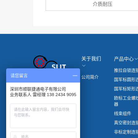
介质耐压
关于我们
产品中心
推拉自锁连
请您留言
公司简介
国军标圆形
国军标矩形
深圳市顺联捷通电子有限公司
业务联系人 雷经理 138 2434 9095
欧标工业螺
器
线束组件
真空密封连
非标定制连