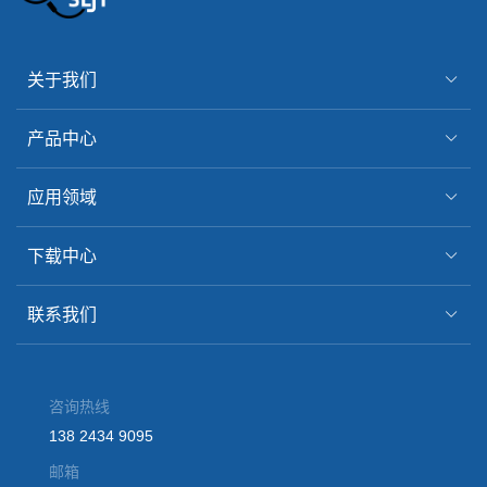
关于我们
产品中心
应用领域
下载中心
联系我们
咨询热线
138 2434 9095
邮箱